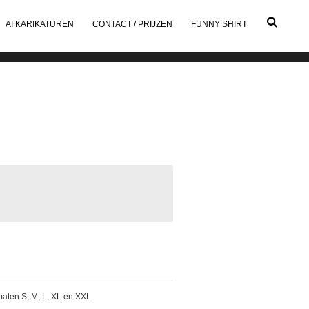
AI KARIKATUREN
CONTACT / PRIJZEN
FUNNY SHIRT
 maten S, M, L, XL en XXL