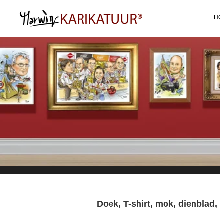
Ga
H
direct
naar
de
hoofdinhoud
Doek, T-shirt, mok, dienblad,