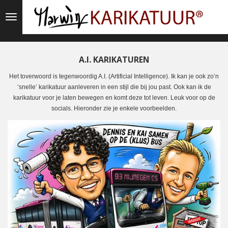
Ga
direct
naar
de
hoofdinhoud
A.I. KARIKATUREN
Het toverwoord is tegenwoordig A.I. (Artificial Intelligence). Ik kan je ook zo’n
’snelle’ karikatuur aanleveren in een stijl die bij jou past. Ook kan ik de
karikatuur voor je laten bewegen en komt deze tot leven. Leuk voor op de
socials. Hieronder zie je enkele voorbeelden.